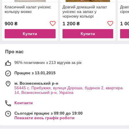
Класичний халат унісекс
Довгий домашній халат
Довг
кольору мокко
унісекс на запах у
сіро
чорному кольорі
900
1 200
1 0
₴
₴
Купити
Купити
Про нас
96% позитивних з 213 відгуків за рік
Працює з 13.01.2015
м. Вознесенський р-н
56445 с. Прибужжя, вулиця Дороша, будинок 2, квартира
14, Вознесенський р-н, Україна
Контакти
Сьогодні працює з 09:00 до 19:00
Показати весь графік роботи