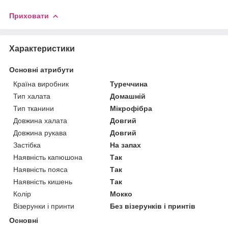
Приховати
Характеристики
Основні атрибути
Країна виробник
Туреччина
Тип халата
Домашній
Тип тканини
Мікрофібра
Довжина халата
Довгий
Довжина рукава
Довгий
Застібка
На запах
Наявність капюшона
Так
Наявність пояса
Так
Наявність кишень
Так
Колір
Мокко
Візерунки і принти
Без візерунків і принтів
Основні