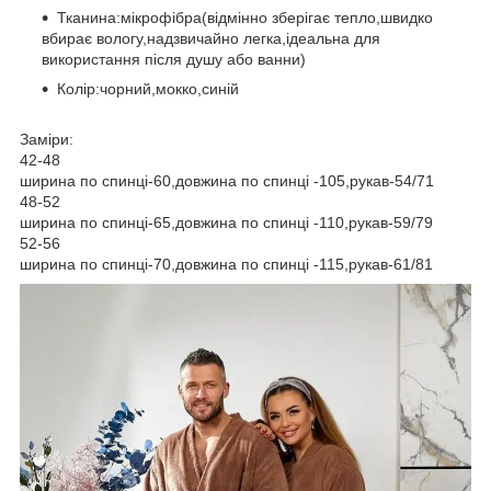
Тканина:мікрофібра(відмінно зберігає тепло,швидко
вбирає вологу,надзвичайно легка,ідеальна для
використання після душу або ванни)
Колір:чорний,мокко,синій
Заміри:
42-48
ширина по спинці-60,довжина по спинці -105,рукав-54/71
48-52
ширина по спинці-65,довжина по спинці -110,рукав-59/79
52-56
ширина по спинці-70,довжина по спинці -115,рукав-61/81