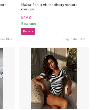
вого
Майка-боді з мікродайвінгу чорного
кольору
549 ₴
В наявності
Купити
aber 063
gaber 063