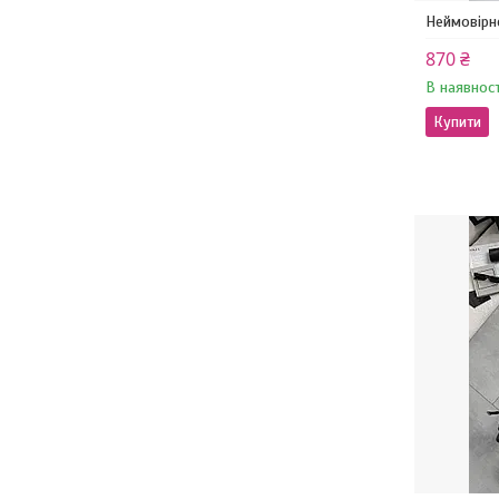
Неймовірне
870 ₴
В наявност
Купити