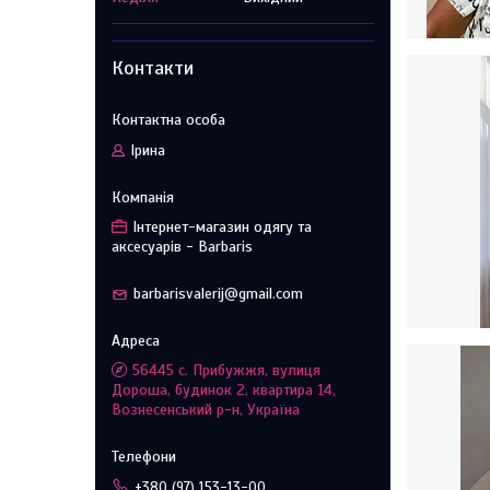
Контакти
Ірина
Інтернет-магазин одягу та
аксесуарів - Barbaris
barbarisvalerij@gmail.com
56445 с. Прибужжя, вулиця
Дороша, будинок 2, квартира 14,
Вознесенський р-н, Україна
+380 (97) 153-13-00