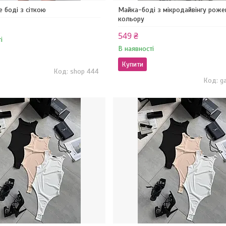
 боді з сіткою
Майка-боді з мікродайвінгу роже
кольору
549 ₴
і
В наявності
Купити
shop 444
g