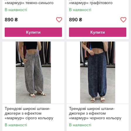
«мармур» темно-синього
«мармур» графітового
кольору
кольору
В наявності
В наявності
890
890
₴
₴
Купити
Купити
Трендові широкі штани-
Трендові широкі штани-
джогери з ефектом
джогери з ефектом
«мармур» сірого кольору
«мармур» чорного кольору
В наявності
В наявності