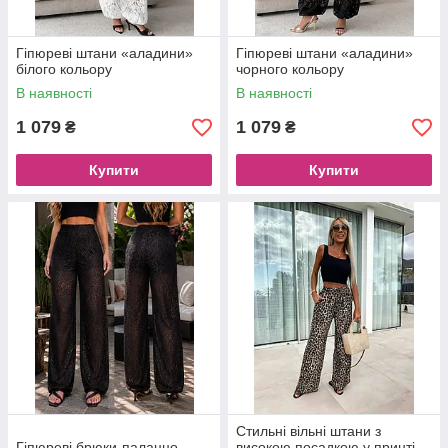
Гіпюреві штани «аладини»
Гіпюреві штани «аладини»
білого кольору
чорного кольору
В наявності
В наявності
1 079
1 079
₴
₴
Купити
Купити
Стильні вільні штани з
Гіпюреві брюки-палаццо
високою посадкою у принті