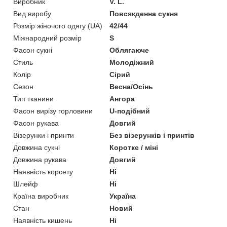
Виробник
V. L.
Вид виробу
Повсякденна сукня
Розмір жіночого одягу (UA)
42/44
Міжнародний розмір
S
Фасон сукні
Облягаюче
Стиль
Молодіжний
Колір
Сірий
Сезон
Весна/Осінь
Тип тканини
Ангора
Фасон вирізу горловини
U-подібний
Фасон рукава
Довгий
Візерунки і принти
Без візерунків і принтів
Довжина сукні
Коротке / міні
Довжина рукава
Довгий
Наявність корсету
Ні
Шлейф
Ні
Країна виробник
Україна
Стан
Новий
Наявність кишень
Ні