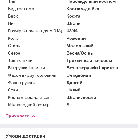
Тип
Повсякденний костюм
Вид костюма
Костюм-двійка
Верх
Кофта
Низ
Штани
Розмір жіночого одягу (UA)
42/44
Колір
Рожевий
Стиль
Молодіжний
Сезон
Весна/Осінь
Тип тканини
Трехнитка з начосом
Візерунки і принти
Без візерунків і принтів
Фасон вирізу горловини
U-подібний
Фасон рукава
Довгий
Стан
Новий
Костюм складається з
Штани, кофта
Міжнародний розмір
S
Приховати
Умови доставки