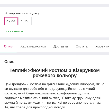
Розмір жіночого одягу
42/44
46/48
В наявності
Опис
Характеристики
Доставка
Оплата
Умови п
Опис
Теплий жіночий костюм з візерунком
рожевого кольору
Цей трендовий костюм на флісі стане чудовим вибором, якщо
ви шукаєте для себе або в подарунок дійсно практичний
костюм, який буде максимально комфортним до тіла,
водночас матиме стильний вигляд. У такому зручному одязі
можна й по дому ходити, і на вулиці не соромно прогулятися.
Те, що треба для прохолодної погоди.