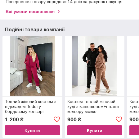
Повернення товару впродовж 14 днів за рахунок покупця
Всі умови повернення
Подібні товари компанії
Теплий жіночий костюм з
Костюм теплий жіночий
Кост
підкладом Teddi у
худі з капюшоном+штани
худі
бордовому кольорі
кольору мокко
коль
1 200
900
900
₴
₴
Купити
Купити