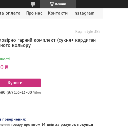
Кошик
та оплата
Про нас
Контакти
Instagram
Код:
style 385
овірно гарний комплект (сукня+ кардиган
рного кольору
вності
0 ₴
Купити
380 (97) 153-13-00
Viber
нення товару протягом 14 днів
за рахунок покупця