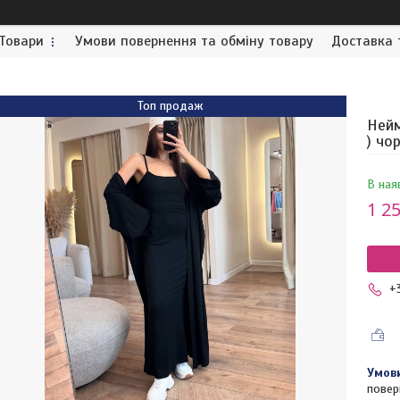
Товари
Умови повернення та обміну товару
Доставка 
Топ продаж
Нейм
) чо
В ная
1 25
+
повер