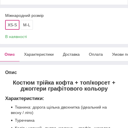
Міжнародний розмір
XS-S
M-L
В наявності
Опис
Характеристики
Доставка
Оплата
Умови п
Опис
Костюм трійка кофта + топ/корсет +
джоггери графітового кольору
Характеристики:
Тканина: дорога щільна двохнитка (ідеальний на
весну / літо)
Туреччина