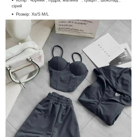
Колір : чорний , пудра, малина , графіт , шоколад ,
сірий
Розмір: Xs/S M/L