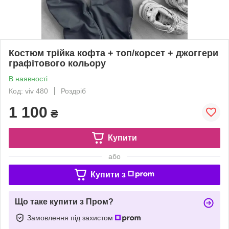
Костюм трійка кофта + топ/корсет + джоггери
графітового кольору
В наявності
Код: viv 480
Роздріб
1 100
₴
Купити
або
Купити з
Що таке купити з Пром?
Замовлення під захистом