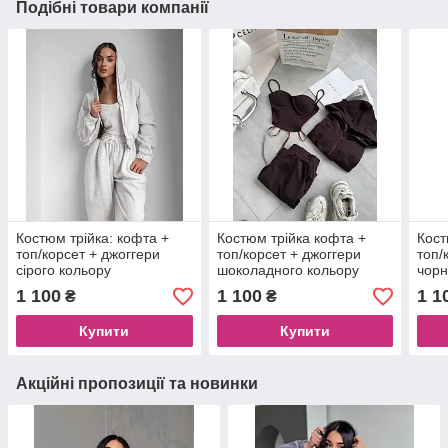
Подібні товари компанії
Костюм трійка: кофта +
Костюм трійка кофта +
Кост
топ/корсет + джоггери
топ/корсет + джоггери
топ/
сірого кольору
шоколадного кольору
чорн
1 100
1 100
1 1
₴
₴
Купити
Купити
Акційні пропозиції та новинки