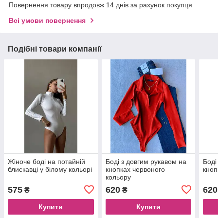
Повернення товару впродовж 14 днів за рахунок покупця
Всі умови повернення
Подібні товари компанії
Жіноче боді на потайній
Боді з довгим рукавом на
Боді
блискавці у білому кольорі
кнопках червоного
кноп
кольору
575
620
620
₴
₴
Купити
Купити