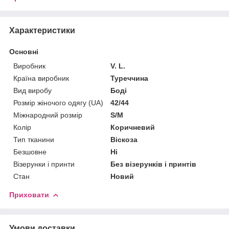
Характеристики
Основні
Виробник
V. L.
Країна виробник
Туреччина
Вид виробу
Боді
Розмір жіночого одягу (UA)
42/44
Міжнародний розмір
S/M
Колір
Коричневий
Тип тканини
Віскоза
Безшовне
Ні
Візерунки і принти
Без візерунків і принтів
Стан
Новий
Приховати
Умови доставки