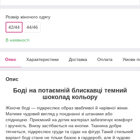
Розмір жіночого одягу
42/44
44/46
В наявності
Опис
Характеристики
Доставка
Оплата
Умови п
Опис
Боді на потаємній блискавці темний
шоколад кольору
Жіноче боді — підкреслює образ звабливої й чарівної жінки.
Матиме чудовий вигляд у поєднанні зі штанами або
спідницею. Приємний на дотик матеріал забезпечує комфорт
і зручність. Внизу застібається на кнопки. Тканина добре
тягнеться, підкреслює груди та сідає на фігурі.Такий стильний
варіант боді стане не тільки базою в гардеробі, але й чудово