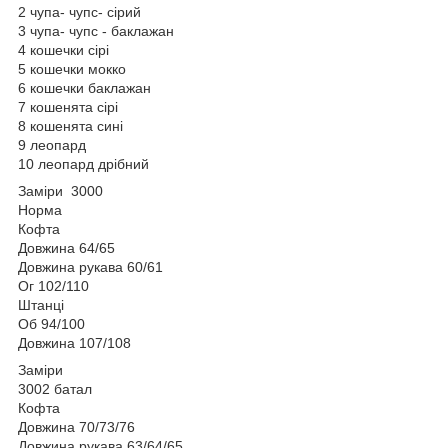
2 чупа- чупс- сірий
3 чупа- чупс - баклажан
4 кошечки сірі
5 кошечки мокко
6 кошечки баклажан
7 кошенята сірі
8 кошенята сині
9 леопард
10 леопард дрібний
Заміри 3000
Норма
Кофта
Довжина 64/65
Довжина рукава 60/61
Ог 102/110
Штанці
Об 94/100
Довжина 107/108
Заміри
3002 батал
Кофта
Довжина 70/73/76
Довжина рукава 63/64/65