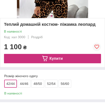
Теплий домашній костюм- піжамка леопард
В наявності
Код: хал 3000
Роздріб
1 100
₴
Купити
Розмір жіночого одягу
42/44
44/46
48/50
52/54
56/60
В наявності