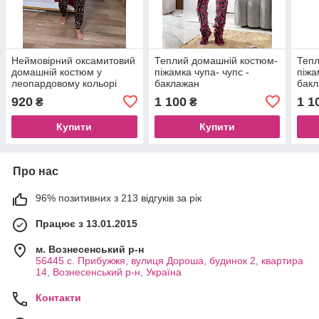
Неймовірний оксамитовий
Теплий домашній костюм-
Тепл
домашній костюм у
піжамка чупа- чупс -
піжа
леопардовому кольорі
баклажан
бак
920
1 100
1 1
₴
₴
Купити
Купити
Про нас
96% позитивних з 213 відгуків за рік
Працює з 13.01.2015
м. Вознесенський р-н
56445 с. Прибужжя, вулиця Дороша, будинок 2, квартира
14, Вознесенський р-н, Україна
Контакти