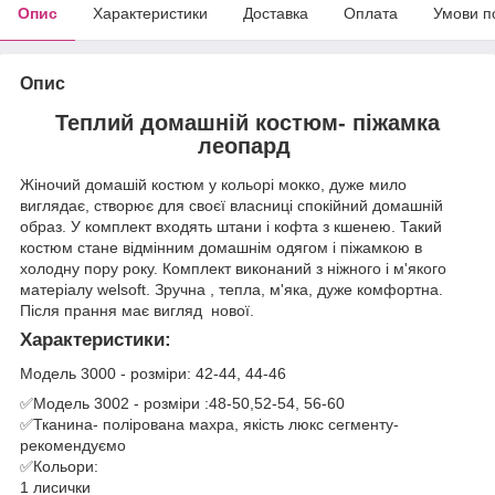
Опис
Характеристики
Доставка
Оплата
Умови п
Опис
Теплий домашній костюм- піжамка
леопард
Жіночий домашій костюм у кольорі мокко, дуже мило
виглядає, створює для своєї власниці спокійний домашній
образ. У комплект входять штани і кофта з кшенею. Такий
костюм стане відмінним домашнім одягом і піжамкою в
холодну пору року. Комплект виконаний з ніжного і м'якого
матеріалу welsoft. Зручна , тепла, м'яка, дуже комфортна.
Після прання має вигляд нової.
Характеристики:
Модель 3000 - розміри: 42-44, 44-46
✅Модель 3002 - розміри :48-50,52-54, 56-60
✅Тканина- полірована махра, якість люкс сегменту-
рекомендуємо
✅Кольори:
1 лисички