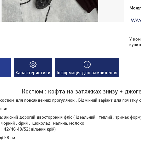
У ком
купит
Характеристики
Інформація для замовлення
Костюм : кофта на затяжках знизу + джог
костюм для повсякденних прогулянок . Відмінний варіант для початку о
ики:
а: якісний дорогий двосторонній фліс ( ідеальний : теплий , тримає форму
: чорний , сірий , шоколад, малина, молоко
 : 42/46 48/52( вільний крій)
ді 58 см