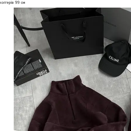
оггерів 99 см