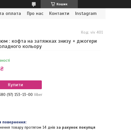
Кошик
та оплата
Про нас
Контакти
Instagram
Код:
viv 401
юм : кофта на затяжках знизу + джогери
оладного кольору
вності
 ₴
Купити
380 (97) 153-13-00
Viber
нення товару протягом 14 днів
за рахунок покупця