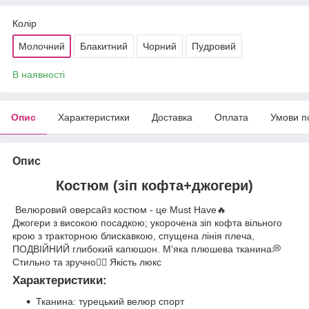
Колір
Молочний
Блакитний
Чорний
Пудровий
В наявності
Опис
Характеристики
Доставка
Оплата
Умови п
Опис
Костюм (зіп кофта+джогери)
Велюровий оверсайз костюм - це Must Have🔥
Джогери з високою посадкою; укорочена зіп кофта вільного
крою з тракторною блискавкою, спущена лінія плеча,
ПОДВІЙНИЙ глибокий капюшон. М‘яка плюшева тканина💭
Стильно та зручно👌🏼 Якість люкс
Характеристики:
Тканина: турецький велюр спорт