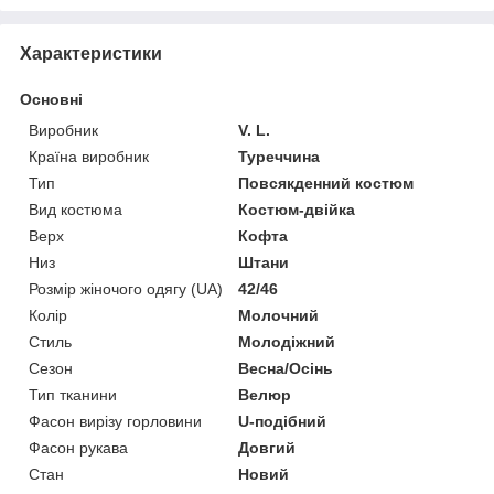
Характеристики
Основні
Виробник
V. L.
Країна виробник
Туреччина
Тип
Повсякденний костюм
Вид костюма
Костюм-двійка
Верх
Кофта
Низ
Штани
Розмір жіночого одягу (UA)
42/46
Колір
Молочний
Стиль
Молодіжний
Сезон
Весна/Осінь
Тип тканини
Велюр
Фасон вирізу горловини
U-подібний
Фасон рукава
Довгий
Стан
Новий