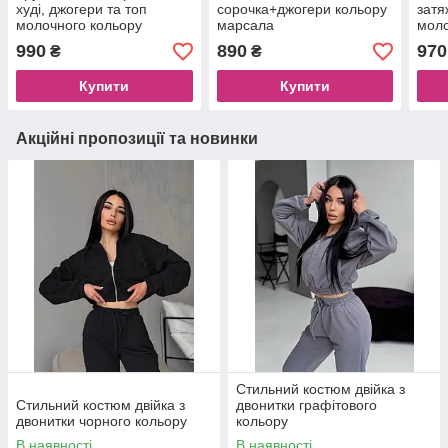
худі, джогери та топ
сорочка+джогери кольору
затя
молочного кольору
марсала
моло
990
890
970
₴
₴
Купити
Купити
Акційні пропозиції та новинки
Стильний костюм двійка з
Стильний костюм двійка з
двонитки графітового
двонитки чорного кольору
кольору
В наявності
В наявності