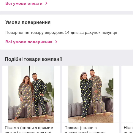
Всі умови оплати
Умови повернення
Повернення товару впродовж 14 днів за рахунок покупця
Всі умови повернення
Подібні товари компанії
Піжама (штани з прямим
Піжама (штани з
Ніжн
низом) у сірому кольорі
манжетами) у сірому
штан