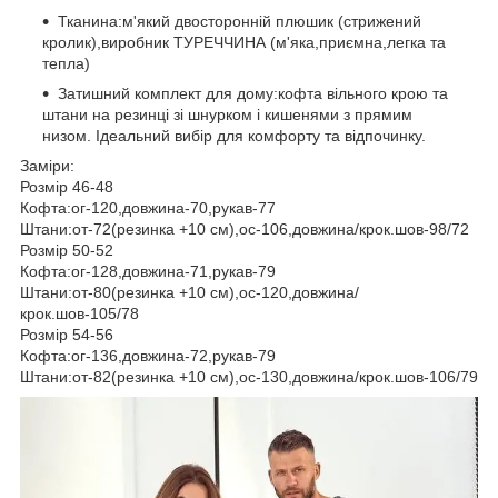
Тканина:м'який двосторонній плюшик (стрижений
кролик),виробник ТУРЕЧЧИНА (м'яка,приємна,легка та
тепла)
Затишний комплект для дому:кофта вільного крою та
штани на резинці зі шнурком і кишенями з прямим
низом. Ідеальний вибір для комфорту та відпочинку.
Заміри:
Розмір 46-48
Кофта:ог-120,довжина-70,рукав-77
Штани:от-72(резинка +10 см),ос-106,довжина/крок.шов-98/72
Розмір 50-52
Кофта:ог-128,довжина-71,рукав-79
Штани:от-80(резинка +10 см),ос-120,довжина/
крок.шов-105/78
Розмір 54-56
Кофта:ог-136,довжина-72,рукав-79
Штани:от-82(резинка +10 см),ос-130,довжина/крок.шов-106/79