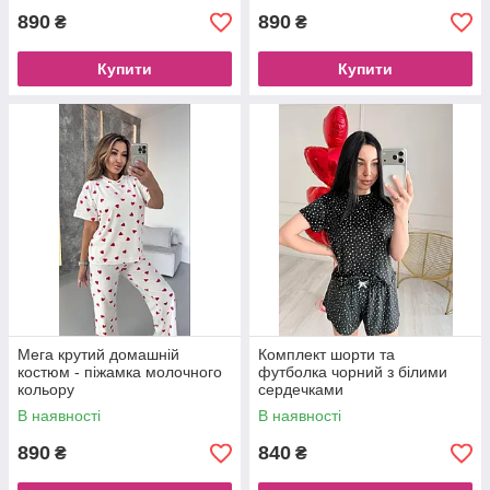
890
890
₴
₴
Купити
Купити
Мега крутий домашній
Комплект шорти та
костюм - піжамка молочного
футболка чорний з білими
кольору
сердечками
В наявності
В наявності
890
840
₴
₴