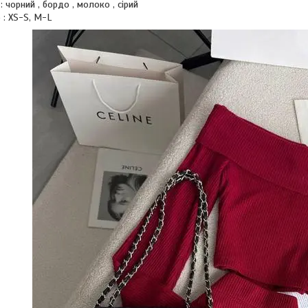
: чорний , бордо , молоко , сірий
 : XS-S, M-L