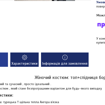
повер
У ком
купит
Характеристики
Інформація для замовлення
Жіночий костюм: топ+спідниця бо
ий та сучасний , просто ідеальний .
остюм , який стане безпрограшним варіантом для будь-якого випадку
истики:
а: турецька ‼️ щільна тепла Ангора вʼязка