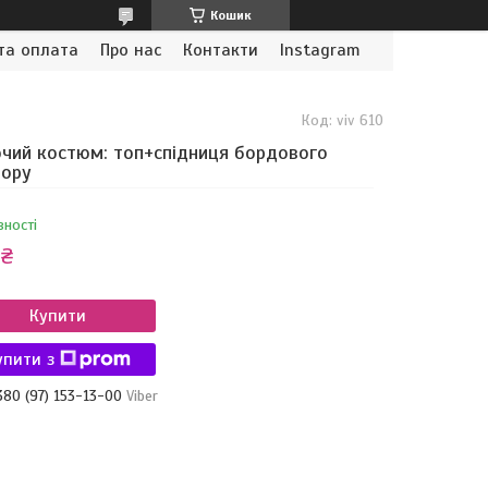
Кошик
та оплата
Про нас
Контакти
Instagram
Код:
viv 610
чий костюм: топ+спідниця бордового
ьору
вності
 ₴
Купити
упити з
380 (97) 153-13-00
Viber