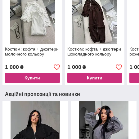
Костюм: кофта + джоггери
Костюм: кофта + джоггери
Кост
молочного кольору
шоколадного кольору
роже
1 000
1 000
1 0
₴
₴
Купити
Купити
Акційні пропозиції та новинки