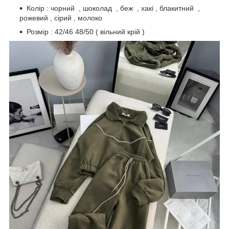
Колір : чорний , шоколад , беж , хакі , блакитний ,
рожевий , сірий , молоко
Розмір : 42/46 48/50 ( вільний крій )