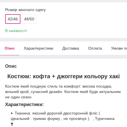
Розмір жіночого одягу
42/46
48/50
В наявності
Опис
Характеристики
Доставка
Оплата
Умови п
Опис
Костюм: кофта + джоггери кольору хакі
Костюм який поєдную стиль та комфорт: висока посадка,
вільний крой, сучасний дизайн. Костюм який буде актуальним
не один сезон
Характеристики:
Тканина: якісний дорогий двосторонній фліс (
ідеальний : тримає форму , не просвічує ) , Туреччина
❣️