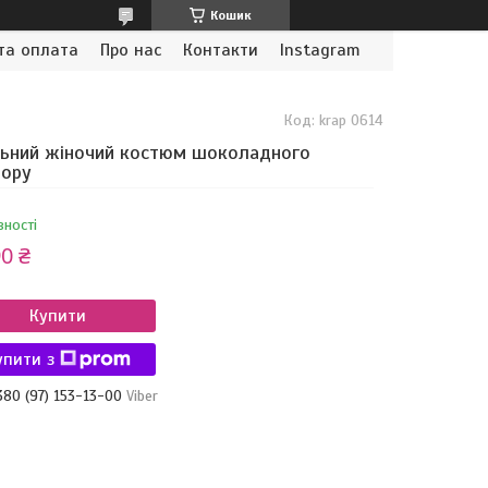
Кошик
та оплата
Про нас
Контакти
Instagram
Код:
krap 0614
ьний жіночий костюм шоколадного
ьору
вності
0 ₴
Купити
упити з
380 (97) 153-13-00
Viber