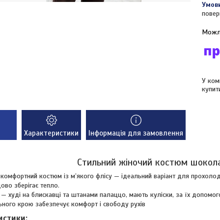
повер
У ком
купит
Характеристики
Інформація для замовлення
Стильний жіночий костюм шокол
 комфортний костюм із м’якого флісу — ідеальний варіант для прохолод
ово зберігає тепло.
 — худі на блискавці та штанами палаццо, мають куліски, за їх допомо
ного крою забезпечує комфорт і свободу рухів
истики: