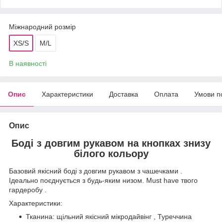
Міжнародний розмір
XS/S
M/L
В наявності
Опис
Характеристики
Доставка
Оплата
Умови п
Опис
Боді з довгим рукавом на кнопках знизу
білого кольору
Базовий якісний боді з довгим рукавом з чашечками .
Ідеально поєднується з будь-яким низом. Must have твого
гардеробу .
Характеристики:
Тканина: щільний якісний мікродайвінг , Туреччина