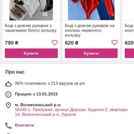
Боді з довгим рукавом з
Боді з довгим рукавом на
Боді
чашечками білого кольору
кнопках червоного
кноп
кольору
790
620
620
₴
₴
Купити
Купити
Про нас
96% позитивних з 213 відгуків за рік
Працює з 13.01.2015
м. Вознесенський р-н
56445 с. Прибужжя, вулиця Дороша, будинок 2, квартира
14, Вознесенський р-н, Україна
Контакти