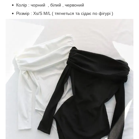
Колір : чорний , білий , червоний
Розмір : Xs/S M/L ( тягнеться та сідає по фігурі )