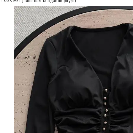
: Xs/S M/L ( тягнеться та сідає по фігурі )