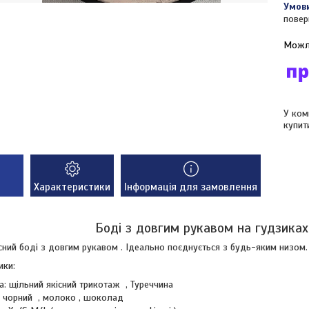
повер
У ком
купит
Характеристики
Інформація для замовлення
Боді з довгим рукавом на гудзиках
сний боді з довгим рукавом . Ідеально поєднується з будь-яким низом.
ики:
а: щільний якісний трикотаж , Туреччина
: чорний , молоко , шоколад