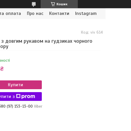
Кошик
та оплата
Про нас
Контакти
Instagram
Код:
viv 614
 з довгим рукавом на гудзиках чорного
ьору
вності
 ₴
Купити
упити з
380 (97) 153-13-00
Viber