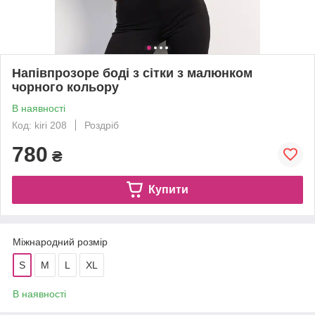
Напівпрозоре боді з сітки з малюнком
чорного кольору
В наявності
Код: kiri 208
Роздріб
780
₴
Купити
Міжнародний розмір
S
M
L
XL
В наявності