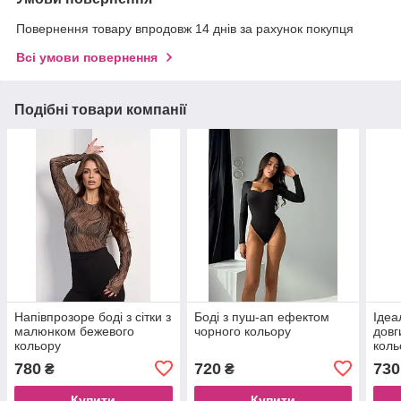
Повернення товару впродовж 14 днів за рахунок покупця
Всі умови повернення
Подібні товари компанії
Напівпрозоре боді з сітки з
Боді з пуш-ап ефектом
Ідеа
малюнком бежевого
чорного кольору
довг
кольору
коль
780
720
730
₴
₴
Купити
Купити