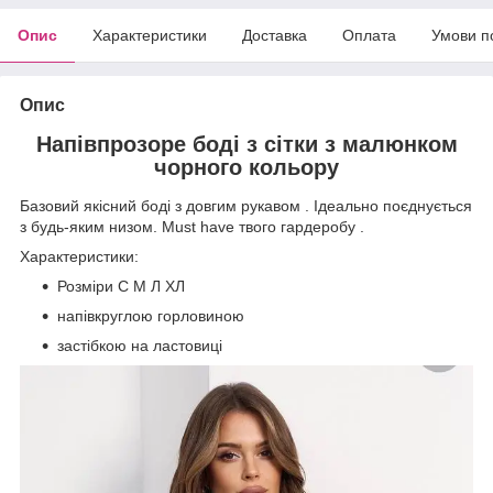
Опис
Характеристики
Доставка
Оплата
Умови п
Опис
Напівпрозоре боді з сітки з малюнком
чорного кольору
Базовий якісний боді з довгим рукавом . Ідеально поєднується
з будь-яким низом. Must have твого гардеробу .
Характеристики:
Розміри С М Л ХЛ
напівкруглою горловиною
застібкою на ластовиці