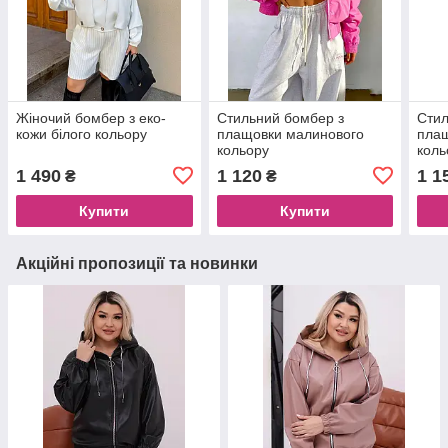
Жіночий бомбер з еко-
Стильний бомбер з
Стил
кожи білого кольору
плащовки малинового
пла
кольору
коль
1 490
1 120
1 1
₴
₴
Купити
Купити
Акційні пропозиції та новинки