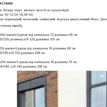
истики:
а: Велюр спорт високої якості( не кошлатиця)
ы :50-52,54-56,58-60
и: коричневий, молочний, оливковий, морська хвиля,темний Моко. Декор
отовому виробу
 106( манжет),рукав від капюшона 72,довжина 68 см
0/120( резинка),о/б 120,довжина 105 см
 115( манжет),рукав від капюшона 74,довжина 68 см
0/130,о/б 130,довжина 108 см
 120( манжет) рукав від капюшона 74,довжина 70 см
94/140, о/б 140,довжина 108 см