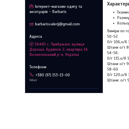
Характер
Інтернет-магазин одягу та
аксесуарів - Barbaris
Тканин
Размер
Кольор
barbarisvalerij@gmail.com
Виміри по г
50-52
О/г 106,о/б
56445 с. Прибужжя, вулиця
Штани о/т 8
Дороша, будинок 2, квартира 14,
54-56
Вознесенський р-н, Україна
О/г 115,о/б
Штани о/т 9
58-60
О/г 120,о/б
+380 (97) 153-13-00
Штани: о/т 
Viber