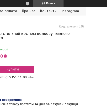
Кошик
та оплата
Про нас
Контакти
Instagram
Код:
елегант 536
р стильний костюм кольору темного
ко
вності
0 ₴
Купити
380 (97) 153-13-00
Viber
нення товару протягом 14 днів
за рахунок покупця