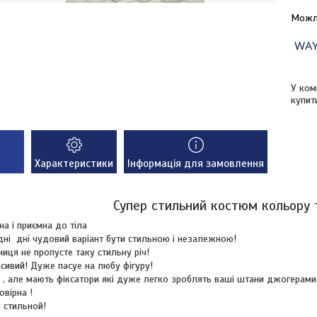
У ком
купит
Характеристики
Інформація для замовлення
Супер стильний костюм кольору
на і приємна до тіла
ні дні чудовий варіант бути стильною і незалежною!
ця не пропусте таку стильну річ!
асивий! Дуже пасуе на любу фігуру!
 , але мають фіксатори які дуже легко зроблять ваші штани джогерами
овірна !
 стильной!