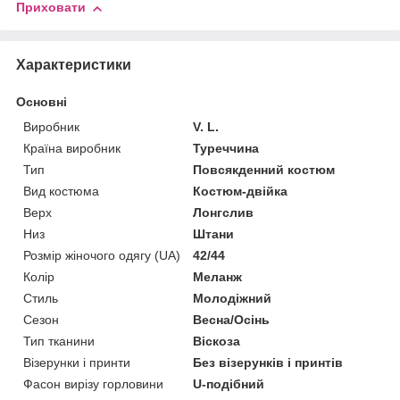
Приховати
Характеристики
Основні
Виробник
V. L.
Країна виробник
Туреччина
Тип
Повсякденний костюм
Вид костюма
Костюм-двійка
Верх
Лонгслив
Низ
Штани
Розмір жіночого одягу (UA)
42/44
Колір
Меланж
Стиль
Молодіжний
Сезон
Весна/Осінь
Тип тканини
Віскоза
Візерунки і принти
Без візерунків і принтів
Фасон вирізу горловини
U-подібний