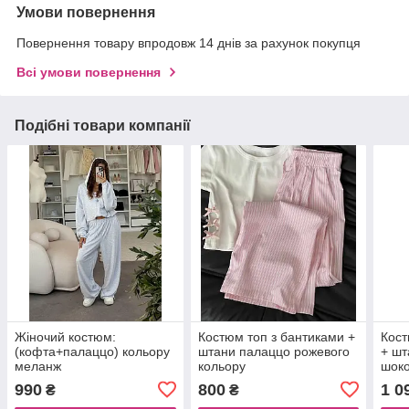
Умови повернення
Повернення товару впродовж 14 днів за рахунок покупця
Всі умови повернення
Подібні товари компанії
Жіночий костюм:
Костюм топ з бантиками +
Кост
(кофта+палаццо) кольору
штани палаццо рожевого
+ шт
меланж
кольору
шоко
990
800
1 0
₴
₴