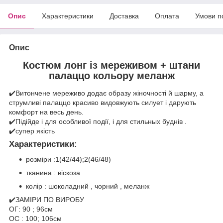
Опис
Характеристики
Доставка
Оплата
Умови п
Опис
Костюм лонг із мереживом + штани
палаццо кольору меланж
✔️Витончене мереживо додає образу жіночності й шарму, а
струмливі палаццо красиво видовжують силует і дарують
комфорт на весь день.
✔️Підійде і для особливої події, і для стильных буднів .
✔️супер якість
Характеристики:
розміри :1(42/44);2(46/48)
тканина : віскоза
колір : шоколадний , чорний , меланж
✔️ЗАМІРИ ПО ВИРОБУ
ОГ: 90 ; 96см
ОС : 100; 106см