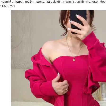
: чорний , пудра , графіт , шоколад , сірий , малина , синій , молоко , б
: Xs/S M/L