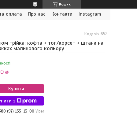
Кошик
та оплата
Про нас
Контакти
Instagram
Код:
viv 652
юм трійка: кофта + топ/корсет + штани на
жках малинового кольору
вності
0 ₴
Купити
упити з
380 (97) 153-13-00
Viber