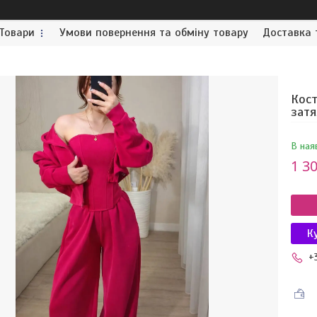
Товари
Умови повернення та обміну товару
Доставка 
Кост
затя
В ная
1 30
К
+