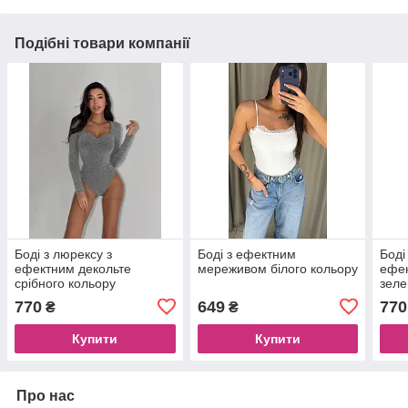
Подібні товари компанії
Боді з люрексу з
Боді з ефектним
Боді
ефектним декольте
мереживом білого кольору
ефек
срібного кольору
зеле
770
649
770
₴
₴
Купити
Купити
Про нас