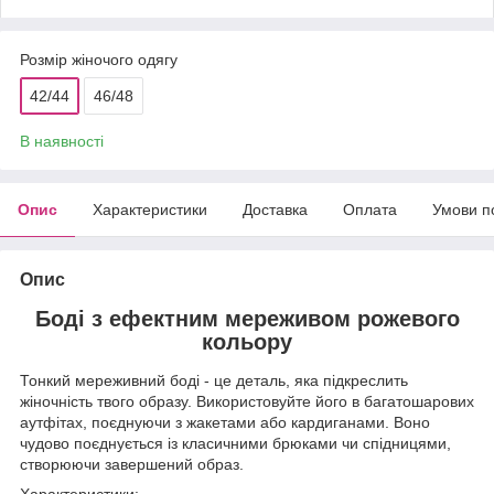
Розмір жіночого одягу
42/44
46/48
В наявності
Опис
Характеристики
Доставка
Оплата
Умови п
Опис
Боді з ефектним мереживом рожевого
кольору
Тонкий мереживний боді - це деталь, яка підкреслить
жіночність твого образу. Використовуйте його в багатошарових
аутфітах, поєднуючи з жакетами або кардиганами. Воно
чудово поєднується із класичними брюками чи спідницями,
створюючи завершений образ.