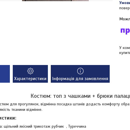
повер
У ком
купит
Характеристики
Інформація для замовлення
Костюм: топ з чашками + брюки палац
стюм для прогулянок, відмінна посадка штанів додасть комфорту образ
якість тканини відмінне.
истики:
а: щільний якісний трикотаж рубчик , Туреччина