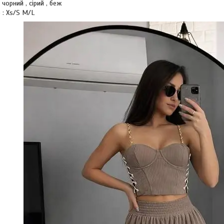
 чорний , сірий , беж
 : Xs/S M/L