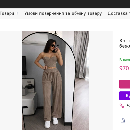
Товари
Умови повернення та обміну товару
Доставка 
Кост
беже
В ная
970
К
+