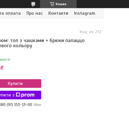
Кошик
та оплата
Про нас
Контакти
Instagram
Код:
viv 272
юм: топ з чашками + брюки палаццо
вого кольору
вності
 ₴
Купити
упити з
380 (97) 153-13-00
Viber