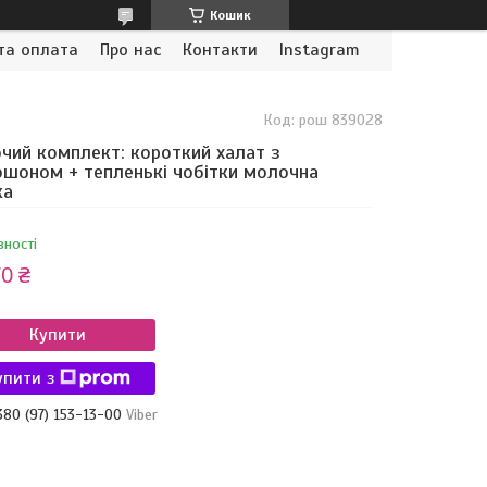
Кошик
та оплата
Про нас
Контакти
Instagram
Код:
рош 839028
чий комплект: короткий халат з
шоном + тепленькі чобітки молочна
ка
вності
0 ₴
Купити
упити з
380 (97) 153-13-00
Viber