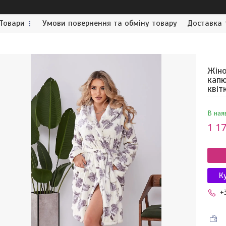
Товари
Умови повернення та обміну товару
Доставка 
Жіно
капю
квіт
В ная
1 17
К
+