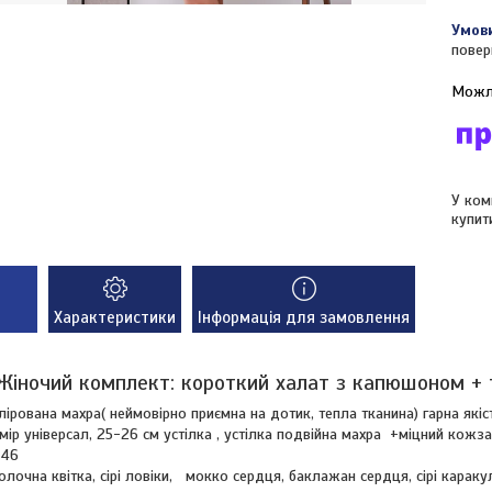
повер
У ком
купит
Характеристики
Інформація для замовлення
Жіночий комплект: короткий халат з капюшоном + т
олірована махра( неймовірно приємна на дотик, тепла тканина) гарна які
змір універсал, 25-26 см устілка , устілка подвійна махра +міцний кожз
-46
олочна квітка, сірі ловіки, мокко сердця, баклажан сердця, сірі караку