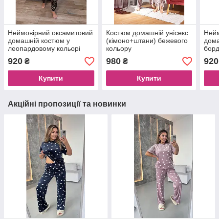
Неймовірний оксамитовий
Костюм домашній унісекс
Нейм
домашній костюм у
(кімоно+штани) бежевого
дом
леопардовому кольорі
кольору
борд
920
980
920
₴
₴
Купити
Купити
Акційні пропозиції та новинки