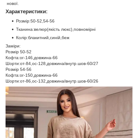
нової.
Характеристики:
Розмір:50-52,54-56
Тканина:велюр(якість люкс),повномірні
Колір:блакитний,синій,беж
Заміри:
Розмір 50-52
Кофта:ог-146,довжина-66
Шорти:от-84,ос-128,довжина/внутр.шов-60/27
Розмір 54-56
Кофта:ог-150,довжина-66
Шорти:от-86,ос-132,довжина/внутр.шов-60/26