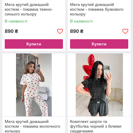
Мега крутий домашній
Мега крутий домашній
костюм - піжамка темно-
костюм - піжамка бузкового
синього кольору
кольору
В наявності
В наявності
890
890
₴
₴
Купити
Купити
Мега крутий домашній
Комплект шорти та
костюм - піжамка молочного
футболка чорний з білими
кольору
сердечками