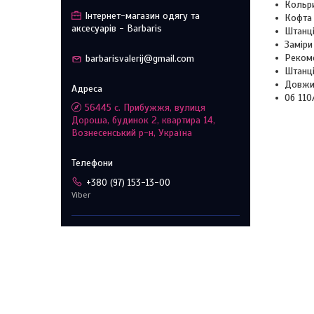
Кольри
Інтернет-магазин одягу та
Кофта 
аксесуарів - Barbaris
Штанці
Заміри
Рекоме
barbarisvalerij@gmail.com
Штанц
Довжи
Об 110
56445 с. Прибужжя, вулиця
Дороша, будинок 2, квартира 14,
Вознесенський р-н, Україна
+380 (97) 153-13-00
Viber