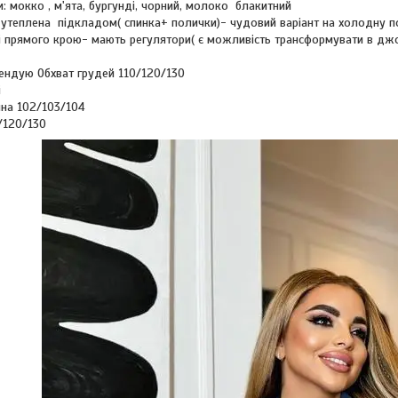
: мокко , м'ята, бургунді, чорний, молоко блакитний
утеплена підкладом( спинка+ полички)- чудовий варіант на холодну п
 прямого крою- мають регулятори( є можливість трансформувати в джо
ндую Обхват грудей 110/120/130
і
на 102/103/104
/120/130