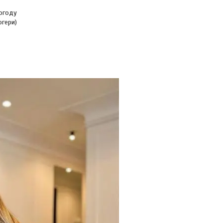
огоду
гери)