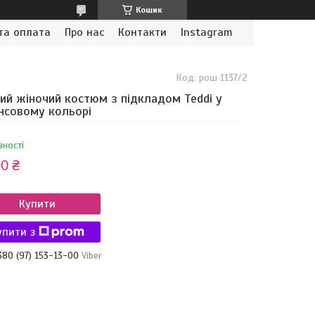
Кошик
та оплата
Про нас
Контакти
Instagram
Код:
рош 1137/2
ий жіночий костюм з підкладом Teddi у
совому кольорі
вності
0 ₴
Купити
упити з
380 (97) 153-13-00
Viber