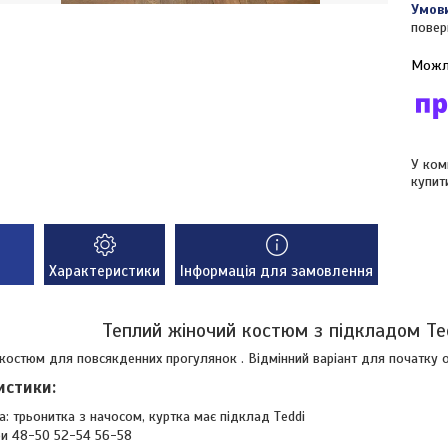
повер
У ком
купит
Характеристики
Інформація для замовлення
Теплий жіночий костюм з підкладом Ted
костюм для повсякденних прогулянок . Відмінний варіант для початку о
истики:
а: трьонитка з начосом, куртка має підклад Тeddi
ри 48-50 52-54 56-58