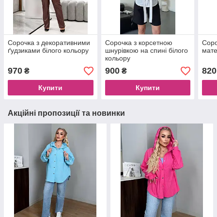
Сорочка з декоративними
Сорочка з корсетною
Соро
ґудзиками білого кольору
шнурівкою на спині білого
мате
кольору
970
900
820
₴
₴
Купити
Купити
Акційні пропозиції та новинки