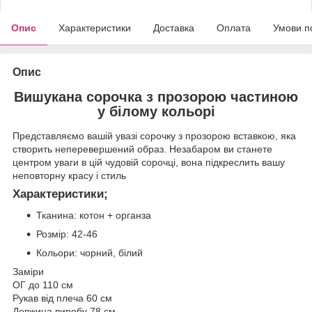
Опис
Характеристики
Доставка
Оплата
Умови п
Опис
Вишукана сорочка з прозорою частиною
у білому кольорі
Представляємо вашій увазі сорочку з прозорою вставкою, яка
створить неперевершений образ. Незабаром ви станете
центром уваги в цій чудовій сорочці, вона підкреслить вашу
неповторну красу і стиль
Характеристики;
Тканина: котон + органза
Розмір: 42-46
Кольори: чорний, білий
Заміри
ОГ до 110 см
Рукав від плеча 60 см
Довжина виробу 78 см