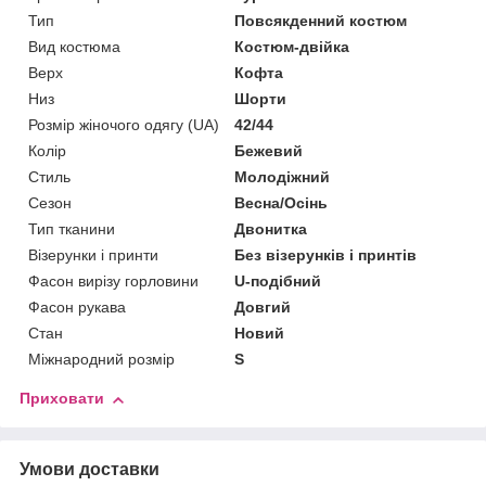
Тип
Повсякденний костюм
Вид костюма
Костюм-двійка
Верх
Кофта
Низ
Шорти
Розмір жіночого одягу (UA)
42/44
Колір
Бежевий
Стиль
Молодіжний
Сезон
Весна/Осінь
Тип тканини
Двонитка
Візерунки і принти
Без візерунків і принтів
Фасон вирізу горловини
U-подібний
Фасон рукава
Довгий
Стан
Новий
Міжнародний розмір
S
Приховати
Умови доставки