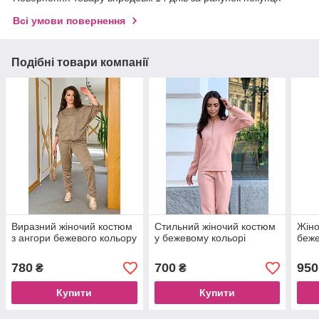
Всі умови повернення
Подібні товари компанії
Виразний жіночий костюм
Стильний жіночий костюм
Жіно
з ангори бежевого кольору
у бежевому кольорі
беже
780
700
950
₴
₴
Купити
Купити