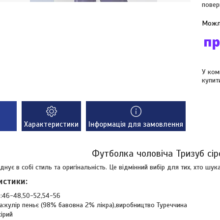
повер
У ком
купит
Характеристики
Інформація для замовлення
Футболка чоловіча Тризуб сір
нує в собі стиль та оригінальність. Це відмінний вибір для тих, хто шук
истики:
:46-48,50-52,54-56
а:кулір пеньє (98% бавовна 2% лікра),виробництво Туреччина
сірий