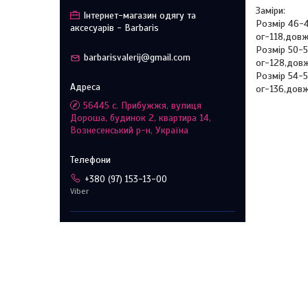
Заміри:
Інтернет-магазин одягу та
Розмір 46-
аксесуарів - Barbaris
ог-118,дов
Розмір 50-
barbarisvalerij@gmail.com
ог-128,дов
Розмір 54-
ог-136,дов
56445 с. Прибужжя, вулиця
Дороша, будинок 2, квартира 14,
Вознесенський р-н, Україна
+380 (97) 153-13-00
Viber