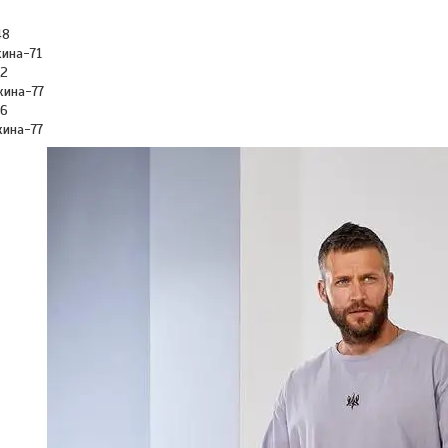
48
жина-71
52
жина-77
56
жина-77