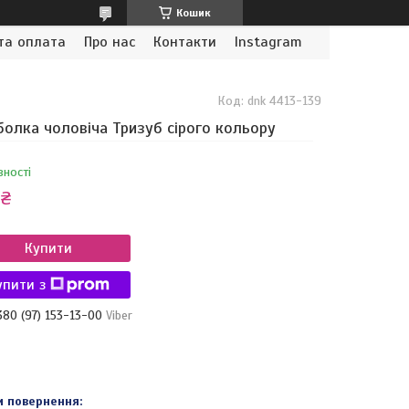
Кошик
та оплата
Про нас
Контакти
Instagram
Код:
dnk 4413-139
олка чоловіча Тризуб сірого кольору
вності
 ₴
Купити
упити з
380 (97) 153-13-00
Viber