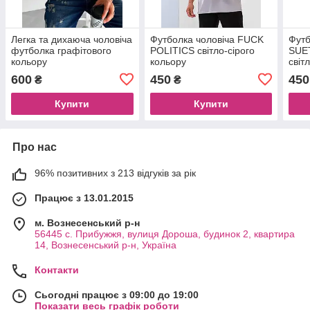
Легка та дихаюча чоловіча
Футболка чоловіча FUCK
Футб
футболка графітового
POLITICS світло-сірого
SUE
кольору
кольору
світ
600
450
450
₴
₴
Купити
Купити
Про нас
96% позитивних з 213 відгуків за рік
Працює з 13.01.2015
м. Вознесенський р-н
56445 с. Прибужжя, вулиця Дороша, будинок 2, квартира
14, Вознесенський р-н, Україна
Контакти
Сьогодні працює з 09:00 до 19:00
Показати весь графік роботи