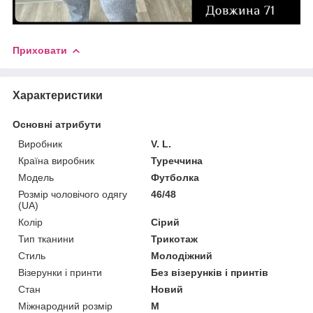
Приховати
Характеристики
Основні атрибути
Виробник
V. L.
Країна виробник
Туреччина
Модель
Футболка
Розмір чоловічого одягу
46/48
(UA)
Колір
Сірий
Тип тканини
Трикотаж
Стиль
Молодіжний
Візерунки і принти
Без візерунків і принтів
Стан
Новий
Міжнародний розмір
M