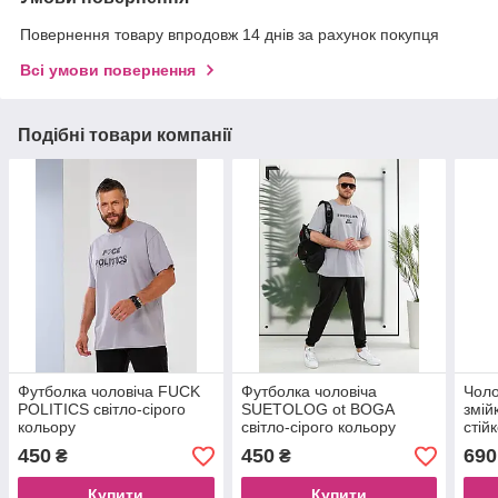
Повернення товару впродовж 14 днів за рахунок покупця
Всі умови повернення
Подібні товари компанії
Футболка чоловіча FUCK
Футболка чоловіча
Чоло
POLITICS світло-сірого
SUETOLOG ot BOGA
змій
кольору
світло-сірого кольору
стій
450
450
690
₴
₴
Купити
Купити