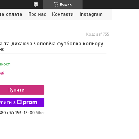
Кошик
та оплата
Про нас
Контакти
Instagram
Код:
saf 735
а та дихаюча чоловіча футболка кольору
нс
вності
 ₴
Купити
упити з
380 (97) 153-13-00
Viber