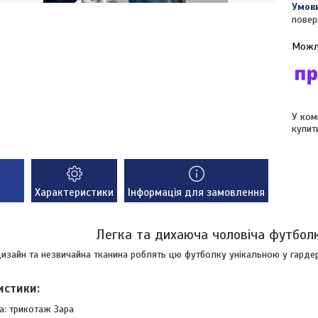
повер
У ком
купит
Характеристики
Інформація для замовлення
Легка та дихаюча чоловіча футбол
изайн та незвичайна тканина роблять цю футболку унікальною у гардер
истики:
а: трикотаж Зара