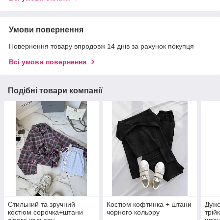
Умови повернення
Повернення товару впродовж 14 днів за рахунок покупця
Всі умови повернення
Подібні товари компанії
Стильний та зручний
Костюм кофтинка + штани
Дуже
костюм сорочка+штани
чорного кольору
трій
сірого кольору
шта