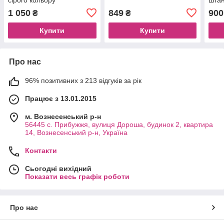
у сі
1 050
849
900
₴
₴
Купити
Купити
Про нас
96% позитивних з 213 відгуків за рік
Працює з 13.01.2015
м. Вознесенський р-н
56445 с. Прибужжя, вулиця Дороша, будинок 2, квартира
14, Вознесенський р-н, Україна
Контакти
Сьогодні вихідний
Показати весь графік роботи
Про нас