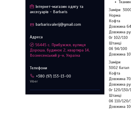
Тканин
Інтернет-магазин одягу та
Заміри 300
аксесуарів - Barbaris
Норма
Кофта
barbarisvalerij@gmail.com
Довжина 64
Довжина ру
Ог 102/110
Штанці
56445 с. Прибужжя, вулиця
Об 94/100
Дороша, будинок 2, квартира 14,
Довжина 10
Вознесенський р-н, Україна
Заміри
3002 батал
Кофта
+380 (97) 153-13-00
Довжина 70
Viber
Довжина ру
Ог 120/130/
Штанці
Об 110/120/
Довжина 10