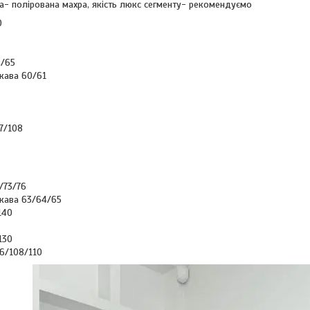
а- полірована махра, якість люкс сегменту- рекомендуємо
0
/65
кава 60/61
7/108
/73/76
кава 63/64/65
140
130
6/108/110