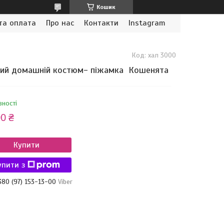
Кошик
та оплата
Про нас
Контакти
Instagram
Код:
хал 3000
лий домашній костюм- піжамка Кошенята
вності
0 ₴
Купити
упити з
380 (97) 153-13-00
Viber