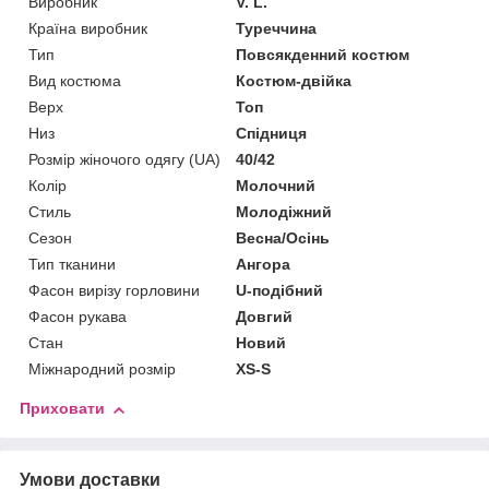
Виробник
V. L.
Країна виробник
Туреччина
Тип
Повсякденний костюм
Вид костюма
Костюм-двійка
Верх
Топ
Низ
Спідниця
Розмір жіночого одягу (UA)
40/42
Колір
Молочний
Стиль
Молодіжний
Сезон
Весна/Осінь
Тип тканини
Ангора
Фасон вирізу горловини
U-подібний
Фасон рукава
Довгий
Стан
Новий
Міжнародний розмір
XS-S
Приховати
Умови доставки