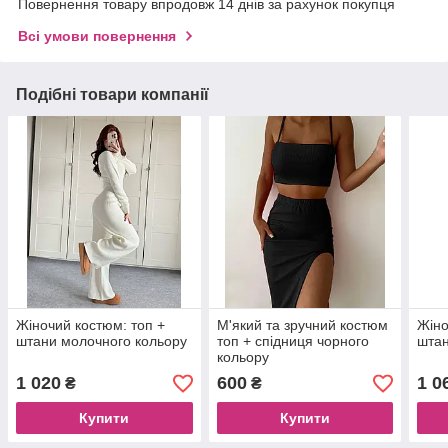
Повернення товару впродовж 14 днів за рахунок покупця
Всі умови повернення
Подібні товари компанії
Жіночий костюм: топ +
М'який та зручний костюм
Жіно
штани молочного кольору
топ + спідниця чорного
штан
кольору
1 020
600
1 0
₴
₴
Купити
Купити