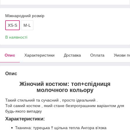
Міжнародний розмір
XS-S
M-L
В наявності
Опис
Характеристики
Доставка
Оплата
Умови п
Опис
Жіночий костюм: топ+спідниця
молочного кольору
Такий стильний та сучасний , просто ідеальний .
Той самий костюм , який стане безпрограшним варіантом для
будь-якого випадку
Характеристики:
Тканина: турецька ‼️ щільна тепла Ангора вʼязка