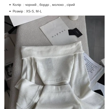
Колір : чорний , бордо , молоко , сірий
Розмір : XS-S, M-L