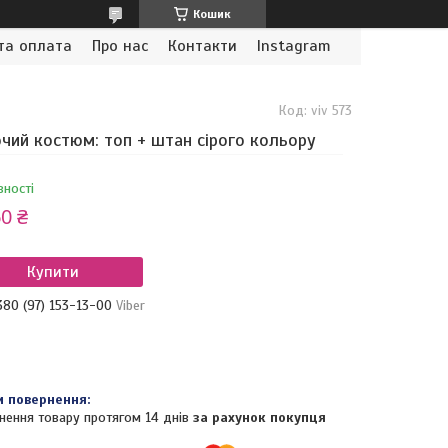
Кошик
та оплата
Про нас
Контакти
Instagram
Код:
viv 573
чий костюм: топ + штан сірого кольору
вності
0 ₴
Купити
380 (97) 153-13-00
Viber
нення товару протягом 14 днів
за рахунок покупця