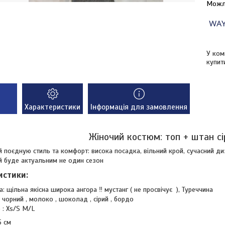
У ком
купит
Характеристики
Інформація для замовлення
Жіночий костюм: топ + штан сі
 поєдную стиль та комфорт: висока посадка, вільний крой, сучасний ди
й буде актуальним не один сезон
истики:
а: щільна якісна широка ангора ‼️ мустанг ( не просвічує ), Туреччина
: чорний , молоко , шоколад , сірий , бордо
 : Xs/S M/L
5 см