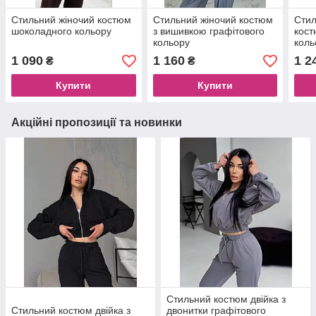
Стильний жіночий костюм
Стильний жіночий костюм
Стил
шоколадного кольору
з вишивкою графітового
кост
кольору
коль
1 090
1 160
1 2
₴
₴
Купити
Купити
Акційні пропозиції та новинки
Стильний костюм двійка з
Стильний костюм двійка з
двонитки графітового