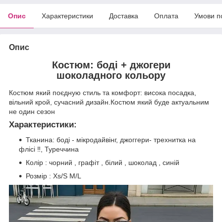
Опис
Характеристики
Доставка
Оплата
Умови п
Опис
Костюм: боді + джогери
шоколадного кольору
Костюм який поєдную стиль та комфорт: висока посадка,
вільний крой, сучасний дизайн.Костюм який буде актуальним
не один сезон
Характеристики:
Тканина: боді - мікродайвінг, джоггери- трехнитка на
флісі ‼️, Туреччина
Колір : чорний , графіт , білий , шоколад , синій
Розмір : Xs/S M/L