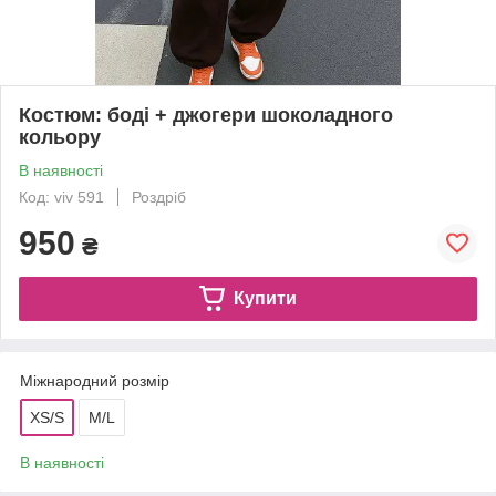
Костюм: боді + джогери шоколадного
кольору
В наявності
Код: viv 591
Роздріб
950
₴
Купити
Міжнародний розмір
XS/S
M/L
В наявності