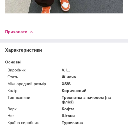
Приховати
Характеристики
Основні
Виробник
V. L.
Стать
Жіноча
Міжнародний розмір
XS/S
Колір
Коричневий
Тип тканини
Трехнитка з начосом (на
флісі)
Верх
Кофта
Низ
Штани
Країна виробник
Туреччина