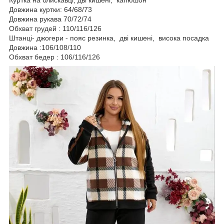
Куртка на блискавці, дві кишені, капюшон
Довжина куртки: 64/68/73
Довжина рукава 70/72/74
Обхват грудей : 110/116/126
Штанці- джогери - пояс резинка, дві кишені, висока посадка
Довжина :106/108/110
Обхват бедер : 106/116/126