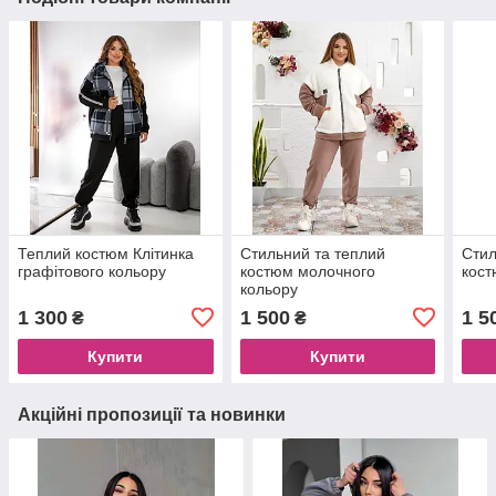
Теплий костюм Клітинка
Стильний та теплий
Стил
графітового кольору
костюм молочного
кост
кольору
1 300
1 500
1 5
₴
₴
Купити
Купити
Акційні пропозиції та новинки