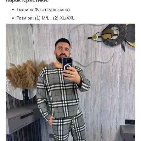
Тканина:Фліс (Туреччина)
Розміри: (1) M/L , (2) XL/XXL