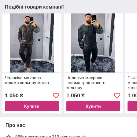
Подібні товари компанії
Чоловіча махрова
Чоловіча махрова
Піжа
піжама кольору мокко
піжама графітового
м'як
кольору
коль
1 050
1 050
1 0
₴
₴
Купити
Купити
Про нас
96% позитивних з 213 відгуків за рік