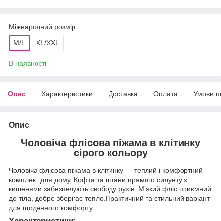
Міжнародний розмір
M/L
XL/XXL
В наявності
Опис
Характеристики
Доставка
Оплата
Умови п
Опис
Чоловіча флісова піжама в клітинку
сірого кольору
Чоловіча флісова піжама в клітинку — теплий і комфортний
комплект для дому. Кофта та штани прямого силуету з
кишенями забезпечують свободу рухів. М’який фліс приємний
до тіла, добре зберігає тепло.Практичний та стильний варіант
для щоденного комфорту.
Характеристики: