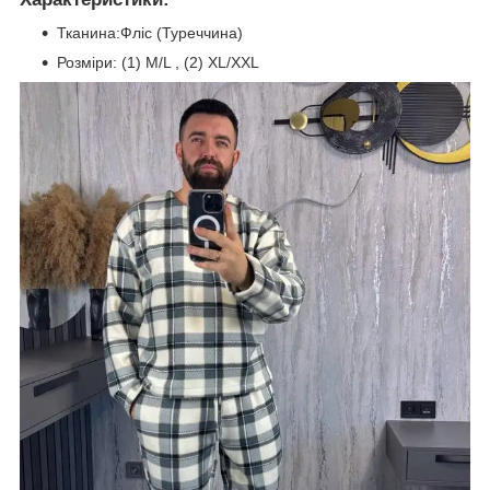
Тканина:Фліс (Туреччина)
Розміри: (1) M/L , (2) XL/XXL