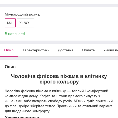
Міжнародний розмір
M/L
XL/XXL
В наявності
Опис
Характеристики
Доставка
Оплата
Умови п
Опис
Чоловіча флісова піжама в клітинку
сірого кольору
Чоловіча флісова піжама в клітинку — теплий і комфортний
комплект для дому. Кофта та штани прямого силуету з
кишенями забезпечують свободу рухів. М’який фліс приємний
до тіла, добре зберігає тепло.Практичний та стильний варіант
для щоденного комфорту.
Характеристики: