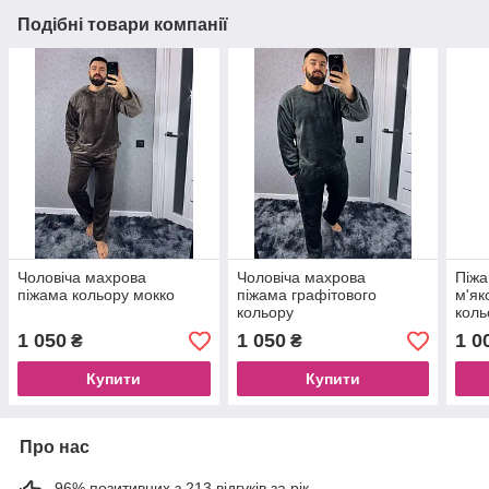
Подібні товари компанії
Чоловіча махрова
Чоловіча махрова
Піжа
піжама кольору мокко
піжама графітового
м'як
кольору
коль
1 050
1 050
1 0
₴
₴
Купити
Купити
Про нас
96% позитивних з 213 відгуків за рік