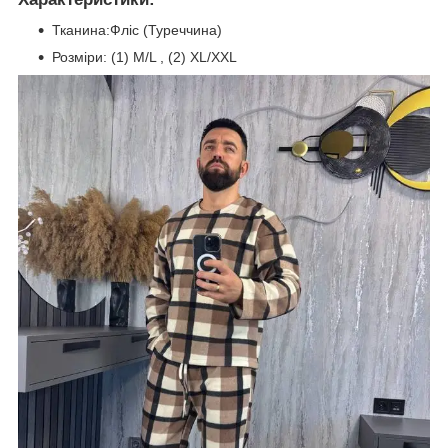
Тканина:Фліс (Туреччина)
Розміри: (1) M/L , (2) XL/XXL