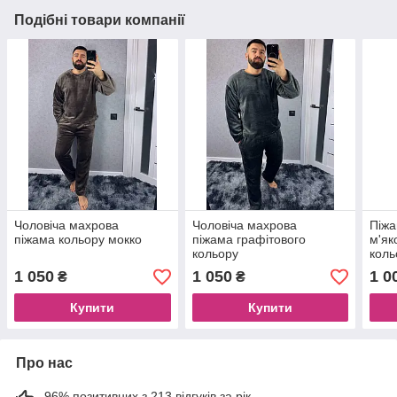
Подібні товари компанії
Чоловіча махрова
Чоловіча махрова
Піжа
піжама кольору мокко
піжама графітового
м'як
кольору
коль
1 050
1 050
1 0
₴
₴
Купити
Купити
Про нас
96% позитивних з 213 відгуків за рік