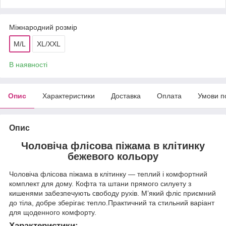
Міжнародний розмір
M/L
XL/XXL
В наявності
Опис
Характеристики
Доставка
Оплата
Умови п
Опис
Чоловіча флісова піжама в клітинку
бежевого кольору
Чоловіча флісова піжама в клітинку — теплий і комфортний
комплект для дому. Кофта та штани прямого силуету з
кишенями забезпечують свободу рухів. М’який фліс приємний
до тіла, добре зберігає тепло.Практичний та стильний варіант
для щоденного комфорту.
Характеристики: