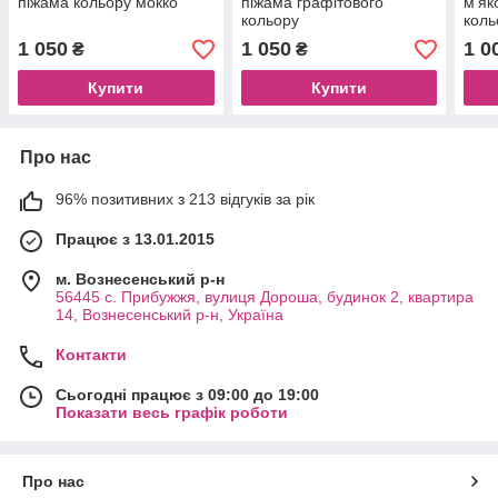
піжама кольору мокко
піжама графітового
м'як
кольору
коль
1 050
1 050
1 0
₴
₴
Купити
Купити
Про нас
96% позитивних з 213 відгуків за рік
Працює з 13.01.2015
м. Вознесенський р-н
56445 с. Прибужжя, вулиця Дороша, будинок 2, квартира
14, Вознесенський р-н, Україна
Контакти
Сьогодні працює з 09:00 до 19:00
Показати весь графік роботи
Про нас