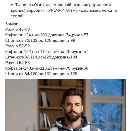
Тканина:м'який двосторонній плюшик (стрижений
кролик),виробник ТУРЕЧЧИНА (м'яка,приємна,легка та
тепла)
Заміри:
Розмір 46-48
Кофта:ог-124,низ-106,довжина-74,рукав-57
Штани:от-72/102,ос-120,довжина-99
Розмір 50-52
Кофта:ог-132,низ-112,довжина-75,рукав-57
Штани:от-80/114,ос-128,довжина-104
Розмір 54-56
Кофта:ог-140,низ-118,довжина-76,рукав-58
Штани:от-84/120,ос-132,довжина-105