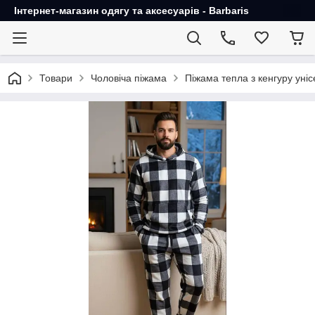
Інтернет-магазин одягу та аксесуарів - Barbaris
Товари
Чоловіча піжама
Піжама тепла з кенгуру унiс