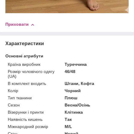
Приховати
Характеристики
Основні атрибути
Країна виробник
Туреччина
Розмір чоловічого одягу
46/48
(UA)
В комплект входить
Штани, Кофта
Колір
Чорний
Тип тканини
Плюш
Сезон
Весна/Осінь
Візерунки і принти
Клітинка
Наявність кишень
Так
Міжнародний розмір
M/L
Стан
Новий