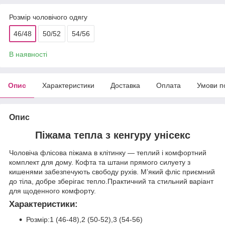
Розмір чоловічого одягу
46/48
50/52
54/56
В наявності
Опис
Характеристики
Доставка
Оплата
Умови п
Опис
Піжама тепла з кенгуру унiсекс
Чоловіча флісова піжама в клітинку — теплий і комфортний
комплект для дому. Кофта та штани прямого силуету з
кишенями забезпечують свободу рухів. М’який фліс приємний
до тіла, добре зберігає тепло.Практичний та стильний варіант
для щоденного комфорту.
Характеристики:
Розмір:1 (46-48),2 (50-52),3 (54-56)