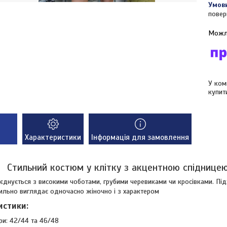
повер
У ком
купит
Характеристики
Інформація для замовлення
Стильний костюм у клітку з акцентною спідниц
єднується з високими чоботами, грубими черевиками чи кросівками. Підх
тильно виглядає одночасно жіночно і з характером
истики:
и: 42/44 та 46/48