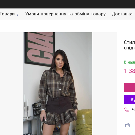
Товари
Умови повернення та обміну товару
Доставка 
Стил
спі
В ная
1 38
К
+