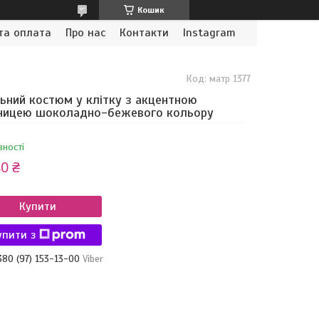
Кошик
та оплата
Про нас
Контакти
Instagram
Код:
матр 1377
ьний костюм у клітку з акцентною
дницею шоколадно-бежевого кольору
вності
0 ₴
Купити
упити з
380 (97) 153-13-00
Viber