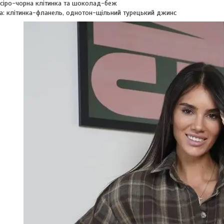
 сіро-чорна клітинка та шоколад-беж
а: клітинка-фланель, однотон-щільний турецький джинс