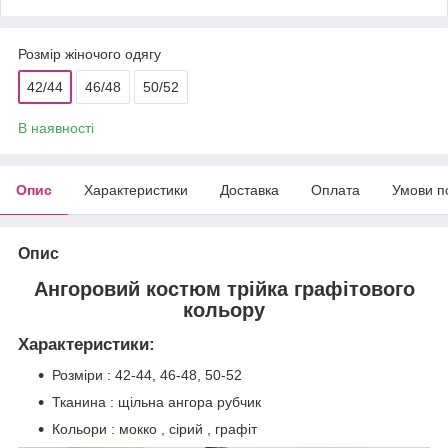
Розмір жіночого одягу
42/44
46/48
50/52
В наявності
Опис
Характеристики
Доставка
Оплата
Умови п
Опис
Ангоровий костюм трійка графітового
кольору
Характеристики:
Розміри : 42-44, 46-48, 50-52
Тканина : щільна ангора рубчик
Кольори : мокко , сірий , графіт