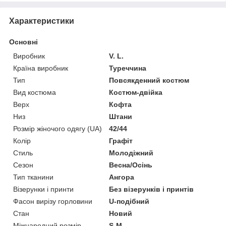
Характеристики
Основні
Виробник
V. L.
Країна виробник
Туреччина
Тип
Повсякденний костюм
Вид костюма
Костюм-двійка
Верх
Кофта
Низ
Штани
Розмір жіночого одягу (UA)
42/44
Колір
Графіт
Стиль
Молодіжний
Сезон
Весна/Осінь
Тип тканини
Ангора
Візерунки і принти
Без візерунків і принтів
Фасон вирізу горловини
U-подібний
Стан
Новий
Міжнародний розмір
S-M