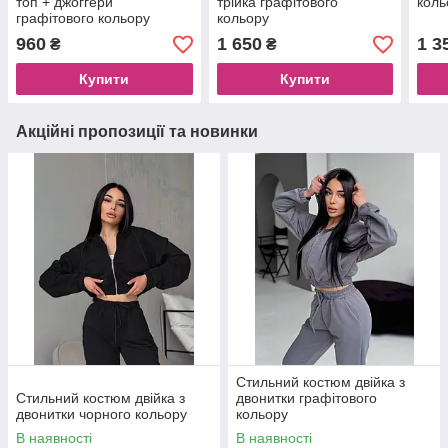
топ + джоггери
трійка графітового
коль
графітового кольору
кольору
960
1 650
1 3
₴
₴
Купити
Купити
Акційні пропозиції та новинки
Стильний костюм двійка з
Стильний костюм двійка з
двонитки графітового
двонитки чорного кольору
кольору
В наявності
В наявності