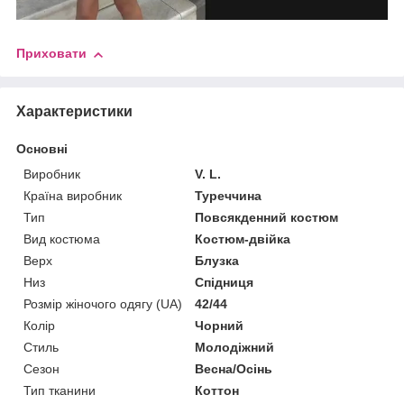
Приховати
Характеристики
Основні
Виробник
V. L.
Країна виробник
Туреччина
Тип
Повсякденний костюм
Вид костюма
Костюм-двійка
Верх
Блузка
Низ
Спідниця
Розмір жіночого одягу (UA)
42/44
Колір
Чорний
Стиль
Молодіжний
Сезон
Весна/Осінь
Тип тканини
Коттон