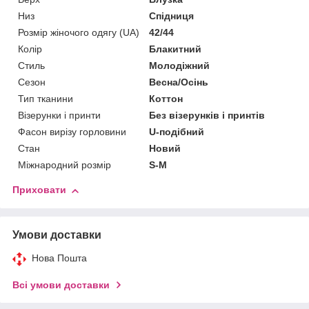
Низ
Спідниця
Розмір жіночого одягу (UA)
42/44
Колір
Блакитний
Стиль
Молодіжний
Сезон
Весна/Осінь
Тип тканини
Коттон
Візерунки і принти
Без візерунків і принтів
Фасон вирізу горловини
U-подібний
Стан
Новий
Міжнародний розмір
S-M
Приховати
Умови доставки
Нова Пошта
Всі умови доставки