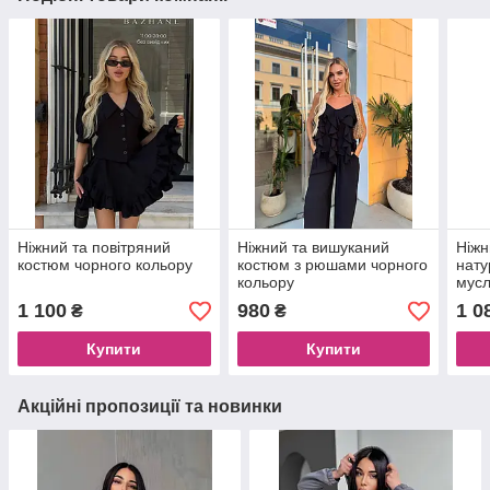
Ніжний та повітряний
Ніжний та вишуканий
Ніжн
костюм чорного кольору
костюм з рюшами чорного
нату
кольору
мусл
коль
1 100
980
1 0
₴
₴
Купити
Купити
Акційні пропозиції та новинки