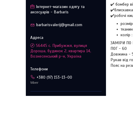
✔️ бомбер в
Інтернет-магазин одягу та
✔️блискавка
аксесуарів - Barbaris
✔️робочі киш
розмір
barbarisvalerij@gmail.com
тканин
колір 
ЗАМІРИ ПО
56445 с. Прибужжя, вулиця
ПОГ - 60
Дороша, будинок 2, квартира 14,
Довжина - 
Вознесенський р-н, Україна
Рукав від г
Пояс на рези
+380 (97) 153-13-00
Viber