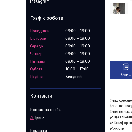
Instagram
Графік роботи
Понеділок
09:00
19:00
Вівторок
09:00
19:00
Середа
09:00
19:00
Четвер
09:00
19:00
Пʼятниця
09:00
19:00
Субота
10:00
17:00
Опис
Неділя
Вихідний
Контакти
✨підкреслю
✨легко поєд
✨виглядає 
✔️Ідеальний
Ірина
✔️Комфортни
✔️якість