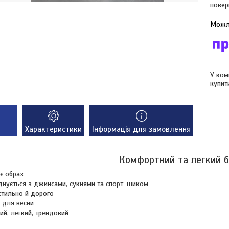
повер
У ком
купит
Характеристики
Інформація для замовлення
Комфортний та легкий 
є образ
нується з джинсами, сукнями та спорт-шиком
стильно й дорого
 для весни
й, легкий, трендовий