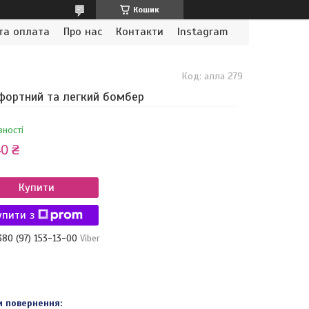
Кошик
та оплата
Про нас
Контакти
Instagram
Код:
алла 279
ортний та легкий бомбер
вності
0 ₴
Купити
упити з
380 (97) 153-13-00
Viber