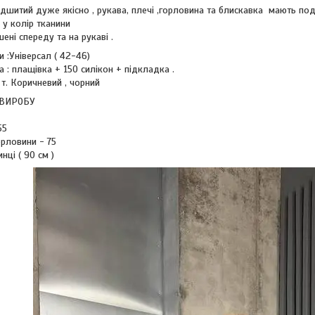
ідшитий дуже якісно , рукава, плечі ,горловина та блискавка мають по
 у колір тканини
ені спереду та на рукаві .
и :Універсал ( 42-46)
а : плащівка + 150 силікон + підкладка .
: т. Коричневий , чорний
 ВИРОБУ
55
орловини - 75
нці ( 90 см )