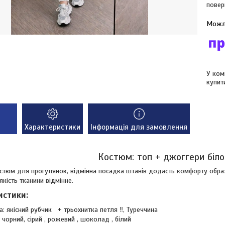
повер
У ком
купит
Характеристики
Інформація для замовлення
Костюм: топ + джоггери біло
стюм для прогулянок, відмінна посадка штанів додасть комфорту образ
якість тканини відмінне.
истики:
а: якісний рубчик + трьохнитка петля ‼️, Туреччина
: чорний, сірий , рожевий , шоколад , білий