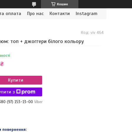
Кошик
та оплата
Про нас
Контакти
Instagram
Код:
viv 464
юм: топ + джоггери білого кольору
вності
 ₴
Купити
упити з
380 (97) 153-13-00
Viber